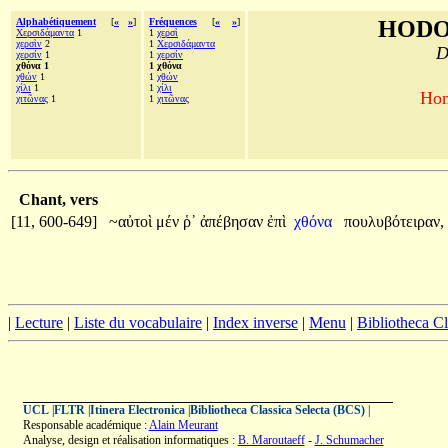
Alphabétiquement
[
«
»
]
Fréquences
[
«
»
]
HODO
Χερσιδάμαντα
1
1
χερσὶ
χερσὶν
2
1
Χερσιδάμαντα
D
χερσίν
1
1
χερσίν
χθόνα 1
1 χθόνα
χθών
1
1
χθών
χίλι
1
1
χίλι
Hom
χιτῶνας
1
1
χιτῶνας
Chant, vers
[11, 600-649]
~αὐτοὶ
μέν
ῥ᾽
ἀπέβησαν
ἐπὶ
χθόνα
πουλυβότειραν,
|
Lecture
|
Liste du vocabulaire
|
Index inverse
|
Menu
|
Bibliotheca C
UCL
|
FLTR
|
Itinera Electronica
|
Bibliotheca Classica Selecta (BCS)
|
Responsable académique :
Alain Meurant
Analyse, design et réalisation informatiques :
B. Maroutaeff
-
J. Schumacher