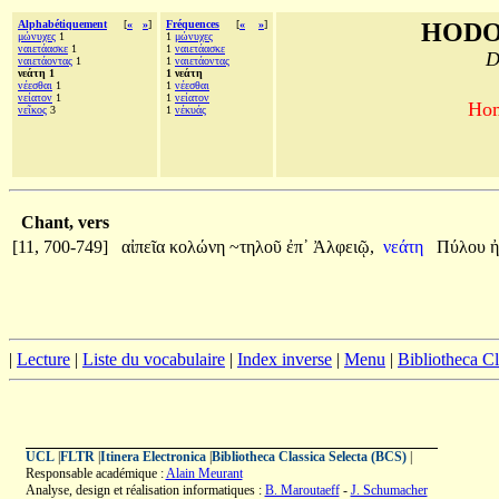
Alphabétiquement
[
«
»
]
Fréquences
[
«
»
]
HODO
μώνυχες
1
1
μώνυχες
ναιετάασκε
1
1
ναιετάασκε
D
ναιετάοντας
1
1
ναιετάοντας
νεάτη 1
1 νεάτη
νέεσθαι
1
1
νέεσθαι
νείατον
1
1
νείατον
Hom
νεῖκος
3
1
νέκυάς
Chant, vers
[11, 700-749]
αἰπεῖα
κολώνη
~τηλοῦ
ἐπ᾽
Ἀλφειῷ,
νεάτη
Πύλου
ἠ
|
Lecture
|
Liste du vocabulaire
|
Index inverse
|
Menu
|
Bibliotheca C
UCL
|
FLTR
|
Itinera Electronica
|
Bibliotheca Classica Selecta (BCS)
|
Responsable académique :
Alain Meurant
Analyse, design et réalisation informatiques :
B. Maroutaeff
-
J. Schumacher