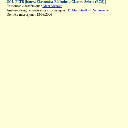
UCL
|
FLTR
|
Itinera Electronica
|
Bibliotheca Classica Selecta (BCS)
|
Responsable académique :
Alain Meurant
Analyse, design et réalisation informatiques :
B. Maroutaeff
-
J. Schumacher
Dernière mise à jour : 13/03/2006