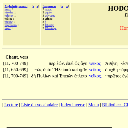
Alphabétiquement
[
«
»
]
Fréquences
[
«
»
]
HODO
νεάτη
1
3
μένος
νέεσθαι
1
3
μηρὸν
D
νείατον
1
3
μώνυχας
νεῖκος 3
3 νεῖκος
νέκυάς
1
3
ὁ
νεμέθοντο
1
3
Ὀδυσῆα
Hom
νέμεϊ
1
3
Ὀδυσσῆος
Chant, vers
[11, 700-749]
περ
ἐών,
ἐπεὶ
ὧς
ἄγε
νεῖκος
Ἀθήνη.
~ἔσ
[11, 650-699]
~ὡς
ὁπότ᾽
Ἠλείοισι
καὶ
ἡμῖν
νεῖκος
ἐτύχθη
~ἀμ
[11, 700-749]
δὴ
Πυλίων
καὶ
Ἐπειῶν
ἔπλετο
νεῖκος,
~πρῶτος
ἐγ
|
Lecture
|
Liste du vocabulaire
|
Index inverse
|
Menu
|
Bibliotheca C