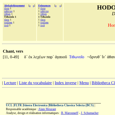
Alphabétiquement
[
«
»
]
Fréquences
[
«
»
]
HODO
τίετο
1
1
τίετο
τιθέντες
1
1
τιθέντες
D
τίθησι
1
1
τίθησι
Τιθωνοῖο 1
1 Τιθωνοῖο
τίκτε
1
1
τίκτε
τιμῶσαι
1
1
τιμῶσαι
Hom
τινά
1
1
τινά
Chant, vers
[11, 0-49]
δ᾽
ἐκ
λεχέων
παρ᾽
ἀγαυοῦ
Τιθωνοῖο
~ὄρνυθ᾽
ἵν᾽
ἀθαν
|
Lecture
|
Liste du vocabulaire
|
Index inverse
|
Menu
|
Bibliotheca C
UCL
|
FLTR
|
Itinera Electronica
|
Bibliotheca Classica Selecta (BCS)
|
Responsable académique :
Alain Meurant
Analyse, design et réalisation informatiques :
B. Maroutaeff
-
J. Schumacher