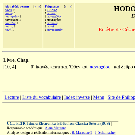
Alphabétiquement
[
«
»
]
Fréquences
[
«
»
]
HODO
πάντα
9
1
ΠΑΝΤΑ
πάντας
1
1
πάντας
D
πανταχόθεν
1
1
πανταχόθεν
πανταχόσε 1
1 πανταχόσε
παντελὲς
1
1
παντελὲς
πάντες
6
1
παντὶ
Eusèbe de Césaré
παντὶ
1
1
παντοδαπῶν
Livre, Chap.
[10, 4]
θ´
ἱκανῶς
κέκτηται.
Ὅθεν
καὶ
πανταχόσε
καὶ
δεῦρο
|
Lecture
|
Liste du vocabulaire
|
Index inverse
|
Menu
|
Site de Phili
UCL
|
FLTR
|
Itinera Electronica
|
Bibliotheca Classica Selecta (BCS)
|
Responsable académique :
Alain Meurant
Analyse, design et réalisation informatiques :
B. Maroutaeff
-
J. Schumacher