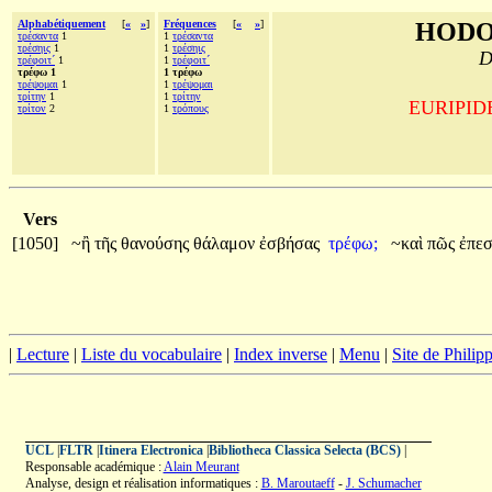
Alphabétiquement
[
«
»
]
Fréquences
[
«
»
]
HODO
τρέσαντα
1
1
τρέσαντα
τρέσηις
1
1
τρέσηις
D
τρέφοιτ´
1
1
τρέφοιτ´
τρέφω 1
1 τρέφω
τρέψομαι
1
1
τρέψομαι
τρίτην
1
1
τρίτην
EURIPIDE,
τρίτον
2
1
τρόπους
Vers
[1050]
~ἢ
τῆς
θανούσης
θάλαμον
ἐσβήσας
τρέφω;
~καὶ
πῶς
ἐπε
|
Lecture
|
Liste du vocabulaire
|
Index inverse
|
Menu
|
Site de Phili
UCL
|
FLTR
|
Itinera Electronica
|
Bibliotheca Classica Selecta (BCS)
|
Responsable académique :
Alain Meurant
Analyse, design et réalisation informatiques :
B. Maroutaeff
-
J. Schumacher