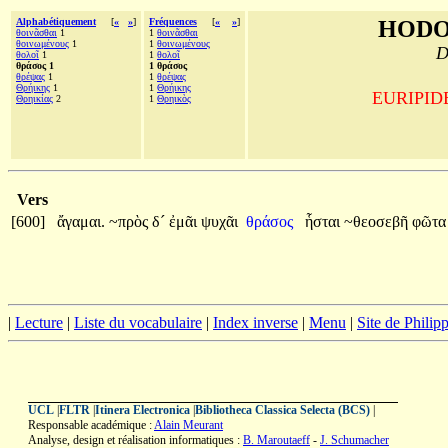
Alphabétiquement
[
«
»
]
Fréquences
[
«
»
]
HODO
θοινᾶσθαι
1
1
θοινᾶσθαι
θοινωμένους
1
1
θοινωμένους
D
θολοῖ
1
1
θολοῖ
θράσος 1
1 θράσος
θρέψας
1
1
θρέψας
Θρήικης
1
1
Θρήικης
EURIPIDE,
Θρηικίας
2
1
Θρηικὸς
Vers
[600]
ἄγαμαι.
~πρὸς
δ´
ἐμᾶι
ψυχᾶι
θράσος
ἧσται
~θεοσεβῆ
φῶτ
|
Lecture
|
Liste du vocabulaire
|
Index inverse
|
Menu
|
Site de Phili
UCL
|
FLTR
|
Itinera Electronica
|
Bibliotheca Classica Selecta (BCS)
|
Responsable académique :
Alain Meurant
Analyse, design et réalisation informatiques :
B. Maroutaeff
-
J. Schumacher