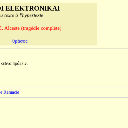
I ELEKTRONIKAI
u texte à l'hypertexte
 Alceste (tragédie complète)
θράσος
α
κεδνὰ
πράξειν.
ppe Remacle