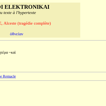
I ELEKTRONIKAI
u texte à l'hypertexte
 Alceste (tragédie complète)
ὀθνείαν
ητέρα
~καὶ
ppe Remacle