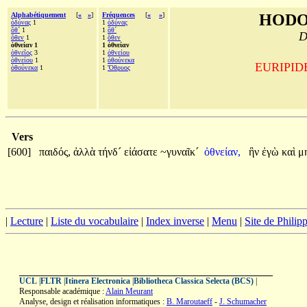
Alphabétiquement
[
«
»
]
Fréquences
[
«
»
]
HODO
ὀδύνας
1
1
ὀδύνας
ὅθ´
1
1
ὅθ´
D
ὅθεν
1
1
ὅθεν
ὀθνείαν 1
1 ὀθνείαν
ὀθνεῖος
3
1
ὀθνείου
ὀθνείου
1
1
ὁθούνεκα
EURIPIDE,
ὁθούνεκα
1
1
Ὄθρυος
Vers
[600]
παιδός,
ἀλλὰ
τήνδ´
εἰάσατε
~γυναῖκ´
ὀθνείαν,
ἣν
ἐγὼ
καὶ
μ
|
Lecture
|
Liste du vocabulaire
|
Index inverse
|
Menu
|
Site de Phili
UCL
|
FLTR
|
Itinera Electronica
|
Bibliotheca Classica Selecta (BCS)
|
Responsable académique :
Alain Meurant
Analyse, design et réalisation informatiques :
B. Maroutaeff
-
J. Schumacher