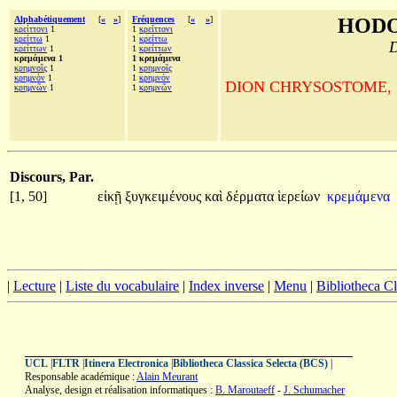
Alphabétiquement
[
«
»
]
Fréquences
[
«
»
]
HODO
κρείττονι
1
1
κρείττονι
κρείττω
1
1
κρείττω
D
κρείττων
1
1
κρείττων
κρεμάμενα 1
1 κρεμάμενα
κρημνοῖς
1
1
κρημνοῖς
κρημνόν
1
1
κρημνόν
DION CHRYSOSTOME, Sur la
κρημνῶν
1
1
κρημνῶν
Discours, Par.
[1, 50]
εἰκῇ
ξυγκειμένους
καὶ
δέρματα
ἱερείων
κρεμάμενα
|
Lecture
|
Liste du vocabulaire
|
Index inverse
|
Menu
|
Bibliotheca C
UCL
|
FLTR
|
Itinera Electronica
|
Bibliotheca Classica Selecta (BCS)
|
Responsable académique :
Alain Meurant
Analyse, design et réalisation informatiques :
B. Maroutaeff
-
J. Schumacher