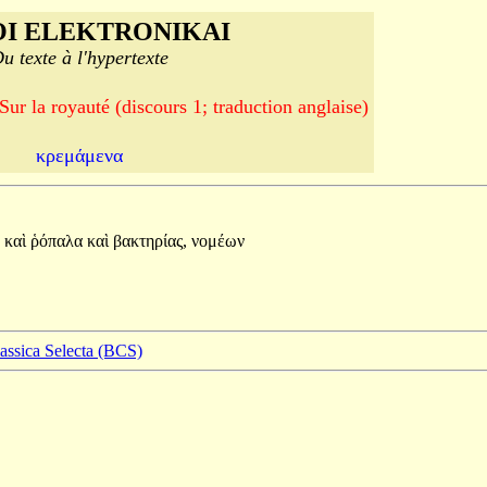
I ELEKTRONIKAI
u texte à l'hypertexte
 royauté (discours 1; traduction anglaise)
κρεμάμενα
καὶ
ῥόπαλα
καὶ
βακτηρίας,
νομέων
lassica Selecta (BCS)