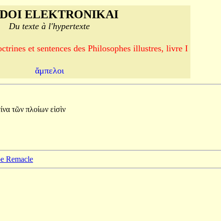
DOI ELEKTRONIKAI
Du texte à l'hypertexte
trines et sentences des Philosophes illustres, livre I
ἄμπελοι
τίνα
τῶν
πλοίων
εἰσὶν
ppe Remacle