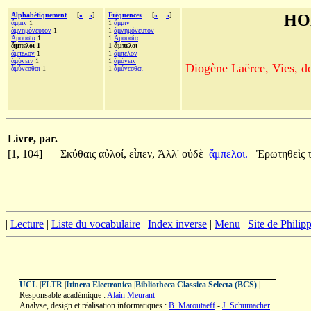
Alphabétiquement
[
«
»
]
Fréquences
[
«
»
]
HO
ἄμμιν
1
1
ἄμμιν
ἀμνημόνευτον
1
1
ἀμνημόνευτον
Ἀμουσία
1
1
Ἀμουσία
ἄμπελοι 1
1 ἄμπελοι
ἄμπελον
1
1
ἄμπελον
ἀμύνειν
1
1
ἀμύνειν
Diogène Laërce, Vies, doc
ἀμύνεσθαι
1
1
ἀμύνεσθαι
Livre, par.
[1, 104]
Σκύθαις
αὐλοί,
εἶπεν,
Ἀλλ'
οὐδὲ
ἄμπελοι.
Ἐρωτηθεὶς
|
Lecture
|
Liste du vocabulaire
|
Index inverse
|
Menu
|
Site de Phili
UCL
|
FLTR
|
Itinera Electronica
|
Bibliotheca Classica Selecta (BCS)
|
Responsable académique :
Alain Meurant
Analyse, design et réalisation informatiques :
B. Maroutaeff
-
J. Schumacher