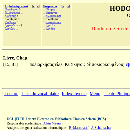
Alphabétiquement
[
«
»
]
Fréquences
[
«
»
]
HODO
ἐβιάσθησαν
3
1
ἕβδομος
ἐβλασφήμησε
1
1
ἐβιάσαντο
D
ἐβοήθησε
2
1
ἐβλασφήμησε
ἐβοήθησεν 1
1 ἐβοήθησεν
ἐβοήθουν
3
1
ἐγγραφέντων
ἐγγραφέντων
1
1
ἐγγυτέρω
Diodore de Sicile,
ἐγγυτέρω
1
1
ἐγενήθη
Livre, Chap.
[15, 81]
πολιορκήσας
εἷλε,
Κυζικηνοῖς
δὲ
πολιορκουμένοις
ἐ
|
Lecture
|
Liste du vocabulaire
|
Index inverse
|
Menu
|
site de Philip
UCL
|
FLTR
|
Itinera Electronica
|
Bibliotheca Classica Selecta (BCS)
|
Responsable académique :
Alain Meurant
Analyse, design et réalisation informatiques :
B. Maroutaeff
-
J. Schumacher