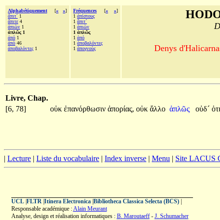
Alphabétiquement
[
«
»
]
Fréquences
[
«
»
]
HODO
ἄπιτ´
1
1
ἀπίστους
ἄπιτε
4
1
ἄπιτ´
D
ἀπιὼν
1
1
ἀπιὼν
ἁπλῶς 1
1 ἁπλῶς
ἀπό
1
1
ἀπό
ἀπὸ
46
1
ἀποβαλόντες
Denys d'Halicarnas
ἀποβαλόντες
1
1
ἀπογνοὺς
Livre, Chap.
[6, 78]
οὐκ
ἐπανόρθωσιν
ἀπορίας,
οὐκ
ἄλλο
ἁπλῶς
οὐδ´
ὁτ
|
Lecture
|
Liste du vocabulaire
|
Index inverse
|
Menu
|
Site LACUS
UCL
|
FLTR
|
Itinera Electronica
|
Bibliotheca Classica Selecta (BCS)
|
Responsable académique :
Alain Meurant
Analyse, design et réalisation informatiques :
B. Maroutaeff
-
J. Schumacher