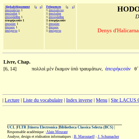
Alphabétiquement
[
«
»
]
Fréquences
[
«
»
]
HODO
ἀπειλοῦντες
1
1
ἀπειλοῦντες
ἀπειλοῦσι
1
1
ἀπειλοῦσι
D
ἀπειργάσθαι
1
1
ἀπειργάσθαι
ἀπειρήκεσάν 1
1 ἀπειρήκεσάν
ἀπειρίαν
1
1
ἀπειρίαν
ἄπειρον
1
1
ἄπειρον
Denys d'Halicarnas
ἀπείχοντο
1
1
ἀπείχοντο
Livre, Chap.
[6, 14]
πολλοὶ
μὲν
ἔκαμον
ὑπὸ
τραυμάτων,
ἀπειρήκεσάν
θ
|
Lecture
|
Liste du vocabulaire
|
Index inverse
|
Menu
|
Site LACUS
UCL
|
FLTR
|
Itinera Electronica
|
Bibliotheca Classica Selecta (BCS)
|
Responsable académique :
Alain Meurant
Analyse, design et réalisation informatiques :
B. Maroutaeff
-
J. Schumacher