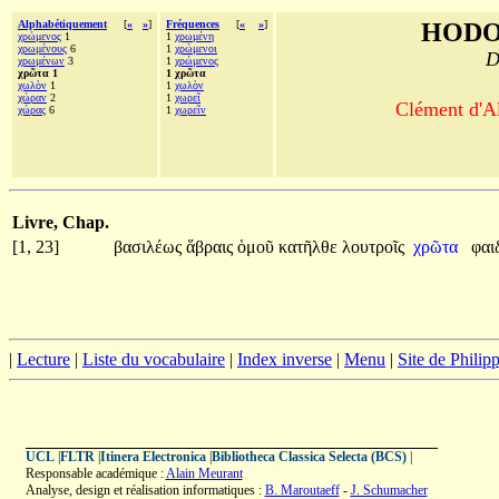
Alphabétiquement
[
«
»
]
Fréquences
[
«
»
]
HODO
χρώμενος
1
1
χρωμένη
χρωμένους
6
1
χρώμενοι
D
χρωμένων
3
1
χρώμενος
χρῶτα 1
1 χρῶτα
χωλὸν
1
1
χωλὸν
χώραν
2
1
χωρεῖ
Clément d'Al
χώρας
6
1
χωρεῖν
Livre, Chap.
[1, 23]
βασιλέως
ἅβραις
ὁμοῦ
κατῆλθε
λουτροῖς
χρῶτα
φαι
|
Lecture
|
Liste du vocabulaire
|
Index inverse
|
Menu
|
Site de Phili
UCL
|
FLTR
|
Itinera Electronica
|
Bibliotheca Classica Selecta (BCS)
|
Responsable académique :
Alain Meurant
Analyse, design et réalisation informatiques :
B. Maroutaeff
-
J. Schumacher