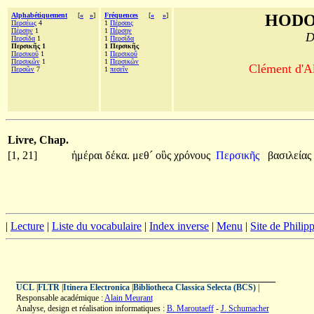
Alphabétiquement
[
«
»
]
Fréquences
[
«
»
]
HODO
Περσέως
4
1
Πέρσαις
Πέρσην
1
1
Πέρσην
D
Περσίδα
1
1
Περσίδα
Περσικῆς 1
1 Περσικῆς
Περσικοῦ
1
1
Περσικοῦ
Περσικῶν
1
1
Περσικῶν
Clément d'Al
Περσῶν
7
1
πεσεῖν
Livre, Chap.
[1, 21]
ἡμέραι
δέκα.
μεθ´
οὓς
χρόνους
Περσικῆς
βασιλείας
|
Lecture
|
Liste du vocabulaire
|
Index inverse
|
Menu
|
Site de Phili
UCL
|
FLTR
|
Itinera Electronica
|
Bibliotheca Classica Selecta (BCS)
|
Responsable académique :
Alain Meurant
Analyse, design et réalisation informatiques :
B. Maroutaeff
-
J. Schumacher