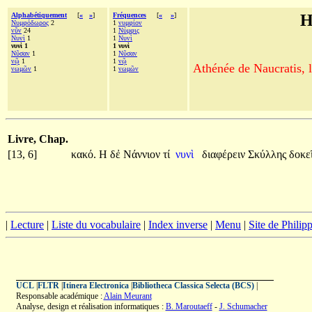
Alphabétiquement
[
«
»
]
Fréquences
[
«
»
]
H
Νυμφόδωρος
2
1
νυμφίον
νῦν
24
1
Νύμφις
Νυνὶ
1
1
Νυνὶ
νυνὶ 1
1 νυνὶ
Νῦσαν
1
1
Νῦσαν
νῷ
1
1
νῷ
Athénée de Naucratis, l
νωμῶν
1
1
νωμῶν
Livre, Chap.
[13, 6]
κακό.
Η
δἐ
Νάννιον
τί
νυνὶ
διαφέρειν
Σκύλλης
δοκε
|
Lecture
|
Liste du vocabulaire
|
Index inverse
|
Menu
|
Site de Phili
UCL
|
FLTR
|
Itinera Electronica
|
Bibliotheca Classica Selecta (BCS)
|
Responsable académique :
Alain Meurant
Analyse, design et réalisation informatiques :
B. Maroutaeff
-
J. Schumacher