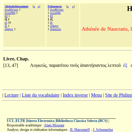
Alphabétiquement
[
«
»
]
Fréquences
[
«
»
]
H
ἐνωθέντων
1
1
ἐνωθέντων
ἐνωπήθη
1
1
ἐνωπήθη
Εξ
1
1
Εξ
έξ 1
1 έξ
ἐξ
34
1
ἕξ
ἕξ
1
1
ἐξάγειν
Athénée de Naucratis, l
ἐξάγειν
1
1
ἐξαίρετοι
Livre, Chap.
[13, 47]
Λυγκεύς,
παρασίτου
τινὸς
ἀπαντήσαντος
λεπτοῦ
έξ
|
Lecture
|
Liste du vocabulaire
|
Index inverse
|
Menu
|
Site de Phili
UCL
|
FLTR
|
Itinera Electronica
|
Bibliotheca Classica Selecta (BCS)
|
Responsable académique :
Alain Meurant
Analyse, design et réalisation informatiques :
B. Maroutaeff
-
J. Schumacher