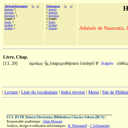
Alphabétiquement
[
«
»
]
Fréquences
[
«
»
]
H
Ικαρίου
1
1
ἱκανῶς
ἱκετείαν
2
1
Ικαρίου
Ικετεύων
1
1
Ικετεύων
ἱλαρὸν 1
1 ἱλαρὸν
ἵλεων
1
1
ἵλεων
Ιλιάδος
1
1
Ιλιάδος
Athénée de Naucratis, l
Ιλιακὸς
1
1
Ιλιακὸς
Livre, Chap.
[13, 29]
ὁμοίως·
ἧς
ἐπαρεμυθήσατο
ἐποίησέ
θ'
ἱλαρὸν
εὐθέ
|
Lecture
|
Liste du vocabulaire
|
Index inverse
|
Menu
|
Site de Phili
UCL
|
FLTR
|
Itinera Electronica
|
Bibliotheca Classica Selecta (BCS)
|
Responsable académique :
Alain Meurant
Analyse, design et réalisation informatiques :
B. Maroutaeff
-
J. Schumacher