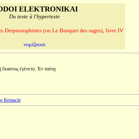
ODOI ELEKTRONIKAI
Du texte à l'hypertexte
es Deipnosophistes (ou Le Banquet des sages), livre IV
νομίζουσι
ῇ
ἕκαστος
ἐγένετο.
Ἐν
ταύτῃ
ppe Remacle