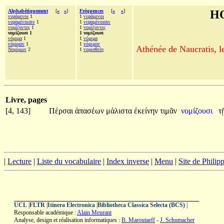
Alphabétiquement
[
«
»
]
Fréquences
[
«
»
]
H
νιψάμενοι
1
1
νιψάμενοι
νιψαμένοισιν
1
1
νιψαμένοισιν
νομίζοντες
1
1
νομίζοντες
νομίζουσι 1
1 νομίζουσι
νόμιμα
1
1
νόμιμα
νόμιμον
1
1
νόμιμον
Athénée de Naucratis, l
Νομίμων
2
1
νομισθείη
Livre, pages
[4, 143]
Πέρσαι
ἁπασέων
μάλιστα
ἐκείνην
τιμᾶν
νομίζουσι
τ
|
Lecture
|
Liste du vocabulaire
|
Index inverse
|
Menu
|
Site de Phili
UCL
|
FLTR
|
Itinera Electronica
|
Bibliotheca Classica Selecta (BCS)
|
Responsable académique :
Alain Meurant
Analyse, design et réalisation informatiques :
B. Maroutaeff
-
J. Schumacher