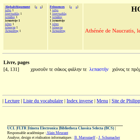
Alphabétiquement
[
«
»
]
Fréquences
[
«
»
]
H
λέξει
1
1
λέξει
λεοντωδῶς
1
1
λεοντωδῶς
λεπάδες
1
1
λεπάδες
λεπαστὴν 1
1 λεπαστὴν
λέπει
1
1
λέπει
λέποντα
1
1
λέποντα
Athénée de Naucratis, l
Λεπρεάτης
1
1
Λεπρεάτης
Livre, pages
[4, 131]
χρυσοῦν
τε
σάκος
φιάλην
τε
λεπαστὴν
χιόνος
τε
πρό
|
Lecture
|
Liste du vocabulaire
|
Index inverse
|
Menu
|
Site de Phili
UCL
|
FLTR
|
Itinera Electronica
|
Bibliotheca Classica Selecta (BCS)
|
Responsable académique :
Alain Meurant
Analyse, design et réalisation informatiques :
B. Maroutaeff
-
J. Schumacher