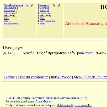
Alphabétiquement
[
«
»
]
Fréquences
[
«
»
]
H
βουλομένοις
2
1
Βούλομαι
βουλόμενος
3
1
βούλομαί
βουλομένῳ
2
1
βουλόμενοι
βούλωνται 1
1 βούλωνται
βοῦν
1
1
βοῦν
βοῦς
3
1
βουτυροφάγους
Athénée de Naucratis, l
βουτυροφάγους
1
1
βοῶν
Livre, pages
[4, 143]
κρατήρ.
Τοῖς
δὲ
πρεσβυτέροις
ἐὰν
βούλωνται
πλεῖο
|
Lecture
|
Liste du vocabulaire
|
Index inverse
|
Menu
|
Site de Phili
UCL
|
FLTR
|
Itinera Electronica
|
Bibliotheca Classica Selecta (BCS)
|
Responsable académique :
Alain Meurant
Analyse, design et réalisation informatiques :
B. Maroutaeff
-
J. Schumacher