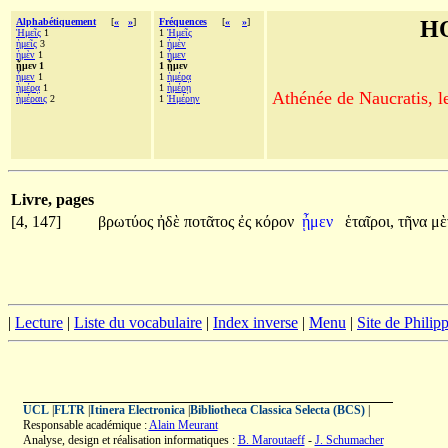
Alphabétiquement
[
«
»
]
Fréquences
[
«
»
]
H
Ἡμεῖς
1
1
Ἡμεῖς
ἡμεῖς
3
1
ἠμὲν
ἠμὲν
1
1
ἦμεν
ᾖμεν 1
1 ᾖμεν
ἦμεν
1
1
ἡμέρᾳ
ἡμέρᾳ
1
1
ἡμέρῃ
Athénée de Naucratis, l
ἡμέραις
2
1
Ἡμέρην
Livre, pages
[4, 147]
βρωτύος
ἠδὲ
ποτᾶτος
ἐς
κόρον
ᾖμεν
ἑταῖροι,
τῆνα
μ
|
Lecture
|
Liste du vocabulaire
|
Index inverse
|
Menu
|
Site de Phili
UCL
|
FLTR
|
Itinera Electronica
|
Bibliotheca Classica Selecta (BCS)
|
Responsable académique :
Alain Meurant
Analyse, design et réalisation informatiques :
B. Maroutaeff
-
J. Schumacher