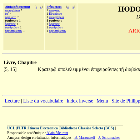
Alphabétiquement
[
«
»
]
Fréquences
[
«
»
]
HODO
εὐωχηθῆναι
1
1
εὐτυχεῖν
ἐφ´
4
1
Εὐφράτου
D
ἐφαίνετο
7
1
εὐωχηθῆναι
ἐφαίνοντο 1
1 ἐφαίνοντο
ἔφασκεν
1
1
ἔφασκεν
ἐφεδρεύων
1
1
ἐφεδρεύων
ARRI
ἐφειστήκεσαν
1
1
ἐφειστήκεσαν
Livre, Chapitre
[5, 15]
Κρατερῷ
ὑπολελειμμένοι
ἐπιχειροῦντες
τῇ
διαβάσ
|
Lecture
|
Liste du vocabulaire
|
Index inverse
|
Menu
|
Site de Phili
UCL
|
FLTR
|
Itinera Electronica
|
Bibliotheca Classica Selecta (BCS)
|
Responsable académique :
Alain Meurant
Analyse, design et réalisation informatiques :
B. Maroutaeff
-
J. Schumacher