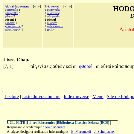
Alphabétiquement
[
«
»
]
Fréquences
[
«
»
]
HODO
φθαρτικῶς
1
1
φθαρτικῶν
φθείρεσθαι
1
1
φθαρτικῶς
D
φθορὰ
2
1
φθείρεσθαι
φθοραὶ 1
1 φθοραὶ
φθορῶν
1
1
φθορῶν
χαλεπώτατον
3
1
χαλεπώτερον
Aristo
χαλεπώτερον
1
1
χρείαν
Livre, Chap.
[7, 1]
αἱ
γενέσεις
αὐτῶν
καὶ
αἱ
φθοραὶ
αἱ
αὐταὶ
καὶ
τὰ
ποιη
|
Lecture
|
Liste du vocabulaire
|
Index inverse
|
Menu
|
Site de Phili
UCL
|
FLTR
|
Itinera Electronica
|
Bibliotheca Classica Selecta (BCS)
|
Responsable académique :
Alain Meurant
Analyse, design et réalisation informatiques :
B. Maroutaeff
-
J. Schumacher