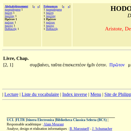
Alphabétiquement
[
«
»
]
Fréquences
[
«
»
]
HODO
προφράγματα
1
1
προφράγματα
πρώτη
1
1
πρώτη
D
πρώτοις
1
1
πρώτοις
Πρῶτον 1
1 Πρῶτον
πρῶτον
1
1
πρῶτον
πρώτῳ
1
1
πρώτῳ
Aristote, De
Πυθοκλῆς
1
1
Πυθοκλῆς
Livre, Chap.
[2, 1]
συμβαίνει,
ταῦτα
ἐπισκεπτέον
ἡμῖν
ἐστιν.
Πρῶτον
μ
|
Lecture
|
Liste du vocabulaire
|
Index inverse
|
Menu
|
Site de Phili
UCL
|
FLTR
|
Itinera Electronica
|
Bibliotheca Classica Selecta (BCS)
|
Responsable académique :
Alain Meurant
Analyse, design et réalisation informatiques :
B. Maroutaeff
-
J. Schumacher