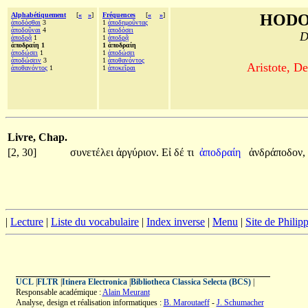
Alphabétiquement
[
«
»
]
Fréquences
[
«
»
]
HODO
ἀποδόσθαι
3
1
ἀποδημοῦντας
ἀποδοῦναι
4
1
ἀποδόσει
D
ἀποδρᾷ
1
1
ἀποδρᾷ
ἀποδραίη 1
1 ἀποδραίη
ἀποδώσει
1
1
ἀποδώσει
ἀποδώσειν
3
1
ἀποθανόντος
Aristote, De
ἀποθανόντος
1
1
ἀποκεῖραι
Livre, Chap.
[2, 30]
συνετέλει
ἀργύριον.
Εἰ
δέ
τι
ἀποδραίη
ἀνδράποδον,
|
Lecture
|
Liste du vocabulaire
|
Index inverse
|
Menu
|
Site de Phili
UCL
|
FLTR
|
Itinera Electronica
|
Bibliotheca Classica Selecta (BCS)
|
Responsable académique :
Alain Meurant
Analyse, design et réalisation informatiques :
B. Maroutaeff
-
J. Schumacher