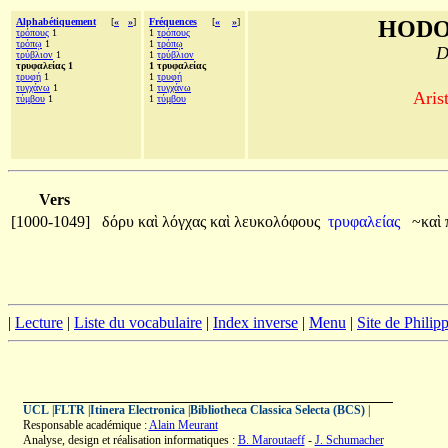
Alphabétiquement
[
«
»
]
Fréquences
[
«
»
]
HODO
τρόπους
1
1
τρόπους
τρόπῳ
1
1
τρόπῳ
D
τρύβλιον
1
1
τρύβλιον
τρυφαλείας 1
1 τρυφαλείας
τρυφή
1
1
τρυφή
τυγχάνω
1
1
τυγχάνω
Aris
τύμβου
1
1
τύμβου
Vers
[1000-1049]
δόρυ
καὶ
λόγχας
καὶ
λευκολόφους
τρυφαλείας
~καὶ
|
Lecture
|
Liste du vocabulaire
|
Index inverse
|
Menu
|
Site de Phili
UCL
|
FLTR
|
Itinera Electronica
|
Bibliotheca Classica Selecta (BCS)
|
Responsable académique :
Alain Meurant
Analyse, design et réalisation informatiques :
B. Maroutaeff
-
J. Schumacher