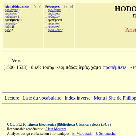
Alphabétiquement
[
«
»
]
Fréquences
[
«
»
]
HODO
προλόγους
6
1
προλόγοισί
προλόγων
1
1
προλόγων
D
πρόμολον
1
1
πρόμολον
προπέμπετε 1
1 προπέμπετε
πρόρριζος
1
1
πρόρριζος
πρὸς
28
1
προσαυλεῖ
Aris
πρός
3
1
προσβλέπεις
Vers
[1500-1533]
ὑμεῖς
τούτῳ
~λαμπάδας
ἱεράς,
χἄμα
προπέμπετε
~τ
|
Lecture
|
Liste du vocabulaire
|
Index inverse
|
Menu
|
Site de Phili
UCL
|
FLTR
|
Itinera Electronica
|
Bibliotheca Classica Selecta (BCS)
|
Responsable académique :
Alain Meurant
Analyse, design et réalisation informatiques :
B. Maroutaeff
-
J. Schumacher