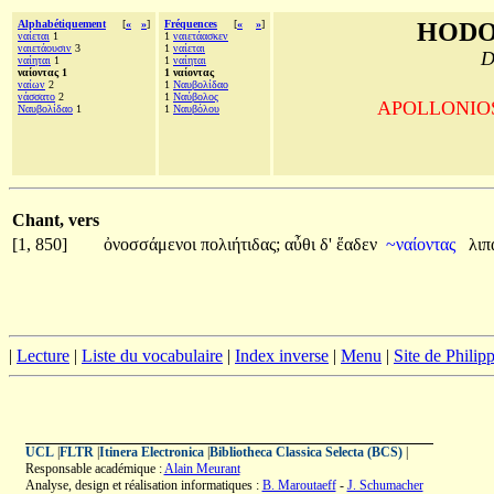
Alphabétiquement
[
«
»
]
Fréquences
[
«
»
]
HODO
ναίεται
1
1
ναιετάασκεν
ναιετάουσιν
3
1
ναίεται
D
ναίηται
1
1
ναίηται
ναίοντας 1
1 ναίοντας
ναίων
2
1
Ναυβολίδαο
νάσσατο
2
1
Ναύβολος
APOLLONIOS d
Ναυβολίδαο
1
1
Ναυβόλου
Chant, vers
[1, 850]
ὀνοσσάμενοι
πολιήτιδας;
αὖθι
δ'
ἕαδεν
~ναίοντας
λι
|
Lecture
|
Liste du vocabulaire
|
Index inverse
|
Menu
|
Site de Phili
UCL
|
FLTR
|
Itinera Electronica
|
Bibliotheca Classica Selecta (BCS)
|
Responsable académique :
Alain Meurant
Analyse, design et réalisation informatiques :
B. Maroutaeff
-
J. Schumacher