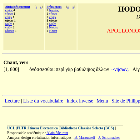
Alphabétiquement
[
«
»
]
Fréquences
[
«
»
]
HODO
νῆσος
4
1
Νηρῆος
νήσου
1
1
νήσου
D
νήσῳ
1
1
νήσῳ
νήσων 1
1 νήσων
Νηῦν
1
1
Νηῦν
νηῶν
2
1
Νίσσεο
APOLLONIOS d
Νίσσεο
1
1
νίσσετ
Chant, vers
[1, 800]
ὀνόσσεσθαι:
περὶ
γὰρ
βαθυλήιος
ἄλλων
~νήσων,
Αἰγ
|
Lecture
|
Liste du vocabulaire
|
Index inverse
|
Menu
|
Site de Phili
UCL
|
FLTR
|
Itinera Electronica
|
Bibliotheca Classica Selecta (BCS)
|
Responsable académique :
Alain Meurant
Analyse, design et réalisation informatiques :
B. Maroutaeff
-
J. Schumacher