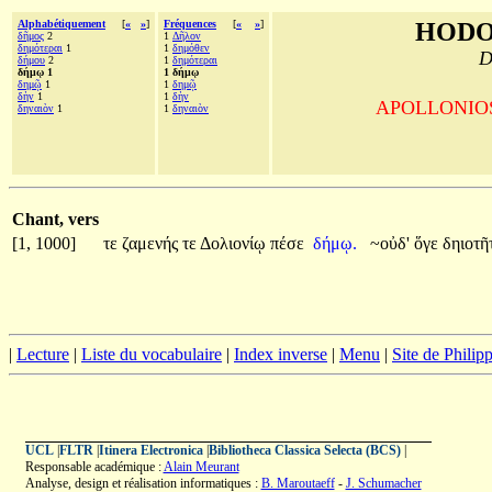
Alphabétiquement
[
«
»
]
Fréquences
[
«
»
]
HODO
δῆμος
2
1
Δῆλον
δημότεραι
1
1
δημόθεν
D
δήμου
2
1
δημότεραι
δήμῳ 1
1 δήμῳ
δημῷ
1
1
δημῷ
δὴν
1
1
δὴν
APOLLONIOS d
δηναιὸν
1
1
δηναιὸν
Chant, vers
[1, 1000]
τε
ζαμενής
τε
Δολιονίῳ
πέσε
δήμῳ.
~οὐδ'
ὅγε
δηιοτῆ
|
Lecture
|
Liste du vocabulaire
|
Index inverse
|
Menu
|
Site de Phili
UCL
|
FLTR
|
Itinera Electronica
|
Bibliotheca Classica Selecta (BCS)
|
Responsable académique :
Alain Meurant
Analyse, design et réalisation informatiques :
B. Maroutaeff
-
J. Schumacher