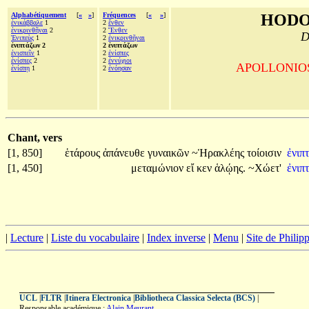
Alphabétiquement
[
«
»
]
Fréquences
[
«
»
]
HODO
ἐνικάββαλε
1
2
ἔνθεν
ἐνικρινθῆναι
2
2
Ἔνθεν
D
Ἐνιπεὺς
1
2
ἐνικρινθῆναι
ἐνιπτάζων 2
2 ἐνιπτάζων
ἐνισπεῖν
1
2
ἐνίσπες
ἐνίσπες
2
2
ἐννύχιοι
APOLLONIOS d
ἐνίσπῃ
1
2
ἐνόησαν
Chant, vers
[1, 850]
ἑτάρους
ἀπάνευθε
γυναικῶν
~Ἡρακλέης
τοίοισιν
ἐνιπ
[1, 450]
μεταμώνιον
εἴ
κεν
ἁλῴης.
~Χώετ'
ἐνιπ
|
Lecture
|
Liste du vocabulaire
|
Index inverse
|
Menu
|
Site de Phili
UCL
|
FLTR
|
Itinera Electronica
|
Bibliotheca Classica Selecta (BCS)
|
Responsable académique :
Alain Meurant