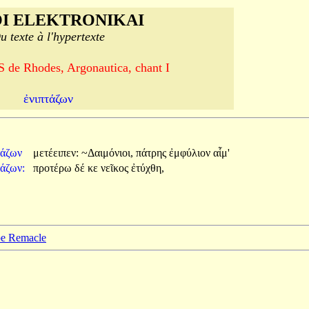
I ELEKTRONIKAI
u texte à l'hypertexte
e Rhodes, Argonautica, chant I
ἐνιπτάζων
τάζων
μετέειπεν:
~Δαιμόνιοι,
πάτρης
ἐμφύλιον
αἷμ'
τάζων:
προτέρω
δέ
κε
νεῖκος
ἐτύχθη,
ppe Remacle