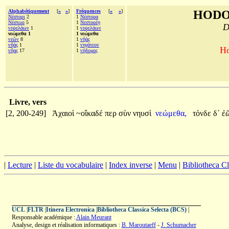
Alphabétiquement
[
«
»
]
Fréquences
[
«
»
]
HODO
Νέστορι
2
1
Νέστορα
Νέστωρ
5
1
Νεστορέῃ
D
νεφελάων
1
1
νεφελάων
νεώμεθα 1
1 νεώμεθα
νεῶν
8
1
νῆάς
νῆάς
1
1
νηγάτεον
Ho
νῆας
17
1
νήδυμος
Livre, vers
[2, 200-249]
Ἀχαιοὶ
~οἴκαδέ
περ
σὺν
νηυσὶ
νεώμεθα,
τόνδε
δ᾽
ἐ
|
Lecture
|
Liste du vocabulaire
|
Index inverse
|
Menu
|
Bibliotheca C
UCL
|
FLTR
|
Itinera Electronica
|
Bibliotheca Classica Selecta (BCS)
|
Responsable académique :
Alain Meurant
Analyse, design et réalisation informatiques :
B. Maroutaeff
-
J. Schumacher