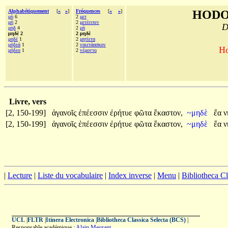
Alphabétiquement
[
«
»
]
Fréquences
[
«
»
]
HODO
μὴ
6
2
μετ
μή
2
2
μετέειπεν
D
μηδ
4
2
μή
μηδὲ 2
2 μηδὲ
μηδέ
1
2
μητίετα
μήδεά
1
2
ναιετάασκον
Ho
μήδεο
1
2
νέμοντο
Livre, vers
[2, 150-199]
ἀγανοῖς
ἐπέεσσιν
ἐρήτυε
φῶτα
ἕκαστον,
~μηδὲ
ἔα
ν
[2, 150-199]
ἀγανοῖς
ἐπέεσσιν
ἐρήτυε
φῶτα
ἕκαστον,
~μηδὲ
ἔα
ν
|
Lecture
|
Liste du vocabulaire
|
Index inverse
|
Menu
|
Bibliotheca C
UCL
|
FLTR
|
Itinera Electronica
|
Bibliotheca Classica Selecta (BCS)
|
Responsable académique :
Alain Meurant