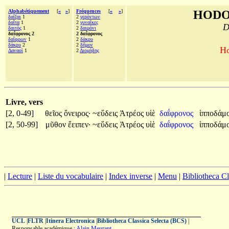
Alphabétiquement
[
«
»
]
Fréquences
[
«
»
]
HODO
δαΐξαι
1
2
γερόντων
δαῖτα
1
2
γυναῖκες
D
δαιτὸς
1
2
δαιμόνι
δαΐφρονος 2
2 δαΐφρονος
δαΐφρων
1
2
δάκρυ
δάκρυ
2
2
δῆμον
Ho
Δαναοὶ
1
2
Διομήδης
Livre, vers
[2, 0-49]
θεῖος
ὄνειρος·
~εὕδεις
Ἀτρέος
υἱὲ
δαΐφρονος
ἱπποδάμο
[2, 50-99]
μῦθον
ἔειπεν·
~εὕδεις
Ἀτρέος
υἱὲ
δαΐφρονος
ἱπποδάμο
|
Lecture
|
Liste du vocabulaire
|
Index inverse
|
Menu
|
Bibliotheca C
UCL
|
FLTR
|
Itinera Electronica
|
Bibliotheca Classica Selecta (BCS)
|
Responsable académique :
Alain Meurant