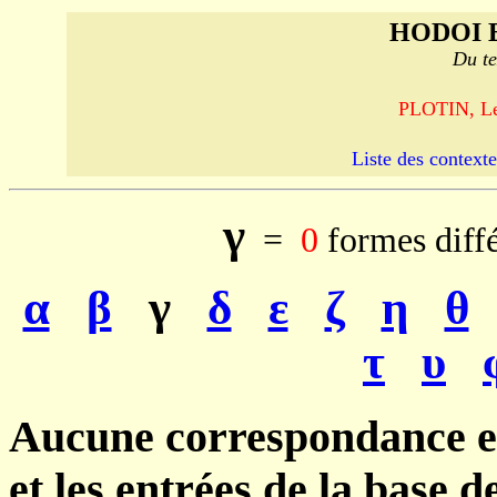
HODOI 
Du te
PLOTIN, Les
Liste des contexte
γ
=
0
formes diff
α
β
γ
δ
ε
ζ
η
θ
τ
υ
Aucune correspondance ent
et les entrées de la base 