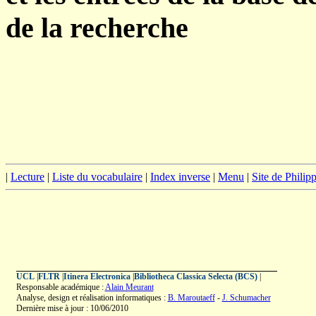
de la recherche
|
Lecture
|
Liste du vocabulaire
|
Index inverse
|
Menu
|
Site de Phili
UCL
|
FLTR
|
Itinera Electronica
|
Bibliotheca Classica Selecta (BCS)
|
Responsable académique :
Alain Meurant
Analyse, design et réalisation informatiques :
B. Maroutaeff
-
J. Schumacher
Dernière mise à jour : 10/06/2010