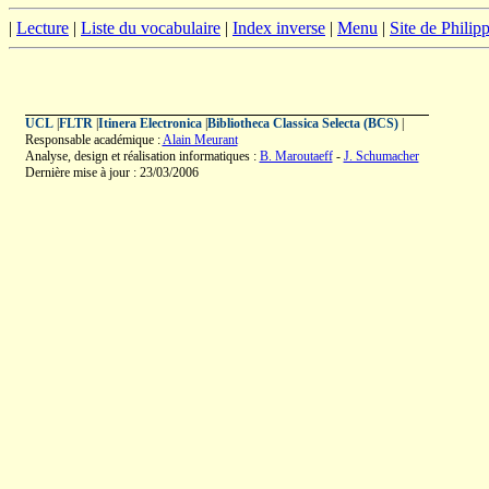
|
Lecture
|
Liste du vocabulaire
|
Index inverse
|
Menu
|
Site de Phili
UCL
|
FLTR
|
Itinera Electronica
|
Bibliotheca Classica Selecta (BCS)
|
Responsable académique :
Alain Meurant
Analyse, design et réalisation informatiques :
B. Maroutaeff
-
J. Schumacher
Dernière mise à jour : 23/03/2006