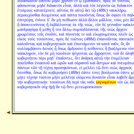
διδάσκαλον ἑαυτοῦ μηδὲ χρόνον ἐν ᾧ ἐμάνθανεν, πρὸς δὲ τούτοις
φάσκοντας μηδὲ διδακτὸν εἶναι, ἀλλὰ καὶ τὸν λέγοντα ὡς διδακτὸν
ἑτοίμους κατατέμνειν, αὐτοὺς δὲ αὐτῷ ἀεὶ τῷ (488c) ναυκλήρῳ
περικεχύσθαι δεομένους καὶ πάντα ποιοῦντας ὅπως ἂν σφίσι τὸ πηδ
ἐπιτρέψῃ, ἐνίοτε δ’ ἂν μὴ πείθωσιν ἀλλὰ ἄλλοι μᾶλλον, τοὺς μὲν ἄ
ἢ ἀποκτεινύντας ἢ ἐκβάλλοντας ἐκ τῆς νεώς, τὸν δὲ γενναῖον ναύκλ
μανδραγόρᾳ ἢ μέθῃ ἤ τινι ἄλλῳ συμποδίσαντας τῆς νεὼς ἄρχειν
χρωμένους τοῖς ἐνοῦσι, καὶ πίνοντάς τε καὶ εὐωχουμένους πλεῖν ὡς
εἰκὸς τοὺς τοιούτους, πρὸς δὲ τούτοις (488d) ἐπαινοῦντας ναυτικὸν
καλοῦντας καὶ κυβερνητικὸν καὶ ἐπιστάμενον τὰ κατὰ ναῦν, ὃς ἂν
συλλαμβάνειν δεινὸς ᾖ ὅπως ἄρξουσιν ἢ πείθοντες ἢ βιαζόμενοι τὸν
ναύκληρον, τὸν δὲ μὴ τοιοῦτον ψέγοντας ὡς ἄχρηστον, τοῦ δὲ ἀληθ
κυβερνήτου πέρι μηδ’ ἐπαΐοντες, ὅτι ἀνάγκη αὐτῷ τὴν ἐπιμέλειαν
ποιεῖσθαι ἐνιαυτοῦ καὶ ὡρῶν καὶ οὐρανοῦ καὶ ἄστρων καὶ πνευμάτω
πάντων τῶν τῇ τέχνῃ προσηκόντων, εἰ μέλλει τῷ ὄντι νεὼς ἀρχικὸς
ἔσεσθαι, ὅπως δὲ κυβερνήσει (488e) ἐάντε τινες βούλωνται ἐάντε μ
μήτε τέχνην τούτου μήτε μελέτην οἰόμενοι δυνατὸν εἶναι λαβεῖν ἅμ
τὴν κυβερνητικήν. τοιούτων δὴ περὶ τὰς ναῦς
γιγνομένων
τὸν ὡς ἀ
κυβερνητικὸν οὐχ ἡγῇ ἂν τῷ ὄντι μετεωροσκόπον