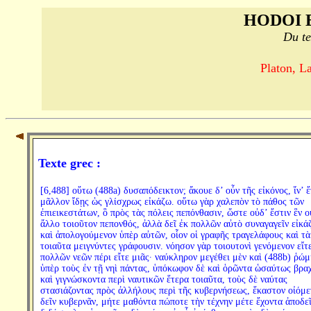
HODOI 
Du te
Platon, L
Texte grec :
[6,488] οὕτω (488a) δυσαπόδεικτον; ἄκουε δ’ οὖν τῆς εἰκόνος, ἵν’ ἔ
μᾶλλον ἴδῃς ὡς γλίσχρως εἰκάζω. οὕτω γὰρ χαλεπὸν τὸ πάθος τῶν
ἐπιεικεστάτων, ὃ πρὸς τὰς πόλεις πεπόνθασιν, ὥστε οὐδ’ ἔστιν ἓν ο
ἄλλο τοιοῦτον πεπονθός, ἀλλὰ δεῖ ἐκ πολλῶν αὐτὸ συναγαγεῖν εἰκά
καὶ ἀπολογούμενον ὑπὲρ αὐτῶν, οἷον οἱ γραφῆς τραγελάφους καὶ τὰ
τοιαῦτα μειγνύντες γράφουσιν. νόησον γὰρ τοιουτονὶ γενόμενον εἴτ
πολλῶν νεῶν πέρι εἴτε μιᾶς· ναύκληρον μεγέθει μὲν καὶ (488b) ῥώμ
ὑπὲρ τοὺς ἐν τῇ νηὶ πάντας, ὑπόκωφον δὲ καὶ ὁρῶντα ὡσαύτως βραχ
καὶ γιγνώσκοντα περὶ ναυτικῶν ἕτερα τοιαῦτα, τοὺς δὲ ναύτας
στασιάζοντας πρὸς ἀλλήλους περὶ τῆς κυβερνήσεως, ἕκαστον οἰόμε
δεῖν κυβερνᾶν, μήτε μαθόντα πώποτε τὴν τέχνην μέτε ἔχοντα ἀποδεῖ