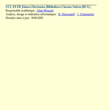
UCL
|
FLTR
|
Itinera Electronica
|
Bibliotheca Classica Selecta (BCS)
|
Responsable académique :
Alain Meurant
Analyse, design et réalisation informatiques :
B. Maroutaeff
-
J. Schumacher
Dernière mise à jour : 9/06/2005