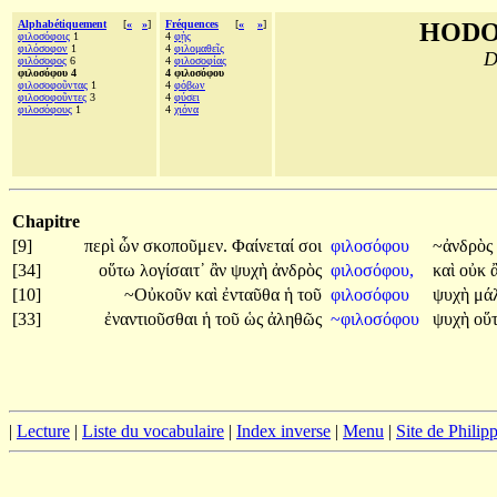
Alphabétiquement
[
«
»
]
Fréquences
[
«
»
]
HODO
φιλοσόφοις
1
4
φῂς
φιλόσοφον
1
4
φιλομαθεῖς
D
φιλόσοφος
6
4
φιλοσοφίας
φιλοσόφου 4
4 φιλοσόφου
φιλοσοφοῦντας
1
4
φόβων
φιλοσοφοῦντες
3
4
φύσει
φιλοσόφους
1
4
χιόνα
Chapitre
[9]
περὶ
ὧν
σκοποῦμεν.
Φαίνεταί
σοι
φιλοσόφου
~ἀνδρὸς
[34]
οὕτω
λογίσαιτ᾽
ἂν
ψυχὴ
ἀνδρὸς
φιλοσόφου,
καὶ
οὐκ
[10]
~Οὐκοῦν
καὶ
ἐνταῦθα
ἡ
τοῦ
φιλοσόφου
ψυχὴ
μά
[33]
ἐναντιοῦσθαι
ἡ
τοῦ
ὡς
ἀληθῶς
~φιλοσόφου
ψυχὴ
οὕ
|
Lecture
|
Liste du vocabulaire
|
Index inverse
|
Menu
|
Site de Phili