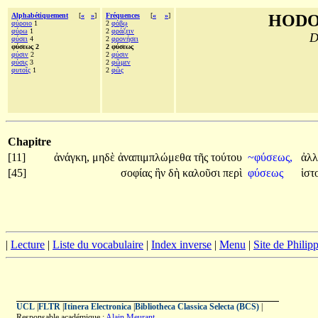
Alphabétiquement
[
«
»
]
Fréquences
[
«
»
]
HODO
φύροιο
1
2
φόβῳ
φύρω
1
2
φράζειν
D
φύσει
4
2
φρονήσει
φύσεως 2
2 φύσεως
φύσιν
2
2
φύσιν
φύσις
3
2
φῶμεν
φυτοῖς
1
2
φῶς
Chapitre
[11]
ἀνάγκη,
μηδὲ
ἀναπιμπλώμεθα
τῆς
τούτου
~φύσεως,
ἀλ
[45]
σοφίας
ἣν
δὴ
καλοῦσι
περὶ
φύσεως
ἱστ
|
Lecture
|
Liste du vocabulaire
|
Index inverse
|
Menu
|
Site de Phili
UCL
|
FLTR
|
Itinera Electronica
|
Bibliotheca Classica Selecta (BCS)
|
Responsable académique :
Alain Meurant