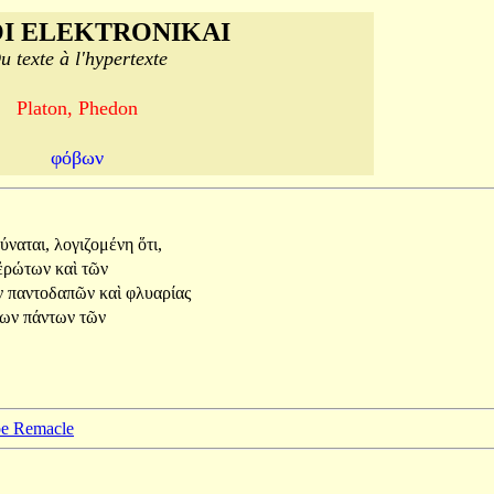
I ELEKTRONIKAI
u texte à l'hypertexte
Platon, Phedon
φόβων
ύναται,
λογιζομένη
ὅτι,
ἐρώτων
καὶ
τῶν
ν
παντοδαπῶν
καὶ
φλυαρίας
λων
πάντων
τῶν
ppe Remacle