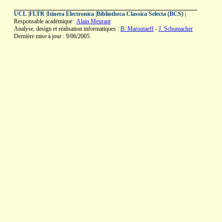
UCL
|
FLTR
|
Itinera Electronica
|
Bibliotheca Classica Selecta (BCS)
|
Responsable académique :
Alain Meurant
Analyse, design et réalisation informatiques :
B. Maroutaeff
-
J. Schumacher
Dernière mise à jour : 9/06/2005