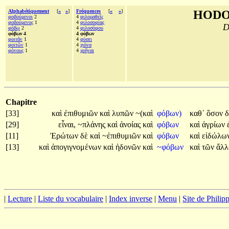
Alphabétiquement
[
«
»
]
Fréquences
[
«
»
]
HODO
φοβούμενοι
2
4
φιλομαθεῖς
φοβούμενος
1
4
φιλοσοφίας
D
φόβῳ
2
4
φιλοσόφου
φόβων 4
4 φόβων
φοιτᾶν
1
4
φύσει
φοιτῶν
1
4
χιόνα
φόνους
1
4
χρῆναι
Chapitre
[33]
καὶ
ἐπιθυμιῶν
καὶ
λυπῶν
~(καὶ
φόβων)
καθ᾽
ὅσον
δ
[29]
εἶναι,
~πλάνης
καὶ
ἀνοίας
καὶ
φόβων
καὶ
ἀγρίων
[11]
Ἐρώτων
δὲ
καὶ
~ἐπιθυμιῶν
καὶ
φόβων
καὶ
εἰδώλω
[13]
καὶ
ἀπογιγνομένων
καὶ
ἡδονῶν
καὶ
~φόβων
καὶ
τῶν
ἄλ
|
Lecture
|
Liste du vocabulaire
|
Index inverse
|
Menu
|
Site de Phili