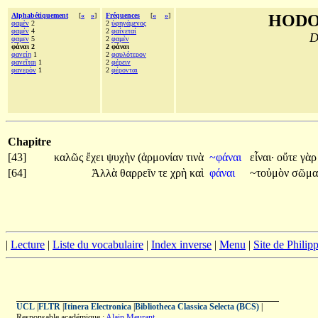
Alphabétiquement
[
«
»
]
Fréquences
[
«
»
]
HODO
φαμὲν
2
2
ὑφηνάμενος
φαμέν
4
2
φαίνεταί
D
φαμεν
5
2
φαμὲν
φάναι 2
2 φάναι
φανείη
1
2
φαυλότερον
φανεῖται
1
2
φέρειν
φανερὸν
1
2
φέρονται
Chapitre
[43]
καλῶς
ἔχει
ψυχὴν
(ἁρμονίαν
τινὰ
~φάναι
εἶναι·
οὔτε
γὰ
[64]
Ἀλλὰ
θαρρεῖν
τε
χρὴ
καὶ
φάναι
~τοὐμὸν
σῶμ
|
Lecture
|
Liste du vocabulaire
|
Index inverse
|
Menu
|
Site de Phili
UCL
|
FLTR
|
Itinera Electronica
|
Bibliotheca Classica Selecta (BCS)
|
Responsable académique :
Alain Meurant