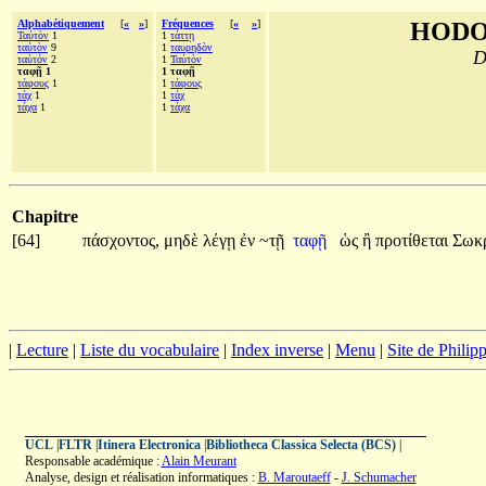
Alphabétiquement
[
«
»
]
Fréquences
[
«
»
]
HODO
Ταὐτὸν
1
1
τάττῃ
ταὐτὸν
9
1
ταυρηδὸν
D
ταὐτόν
2
1
Ταὐτὸν
ταφῇ 1
1 ταφῇ
τάφους
1
1
τάφους
τάχ
1
1
τάχ
τάχα
1
1
τάχα
Chapitre
[64]
πάσχοντος,
μηδὲ
λέγῃ
ἐν
~τῇ
ταφῇ
ὡς
ἢ
προτίθεται
Σωκ
|
Lecture
|
Liste du vocabulaire
|
Index inverse
|
Menu
|
Site de Phili
UCL
|
FLTR
|
Itinera Electronica
|
Bibliotheca Classica Selecta (BCS)
|
Responsable académique :
Alain Meurant
Analyse, design et réalisation informatiques :
B. Maroutaeff
-
J. Schumacher