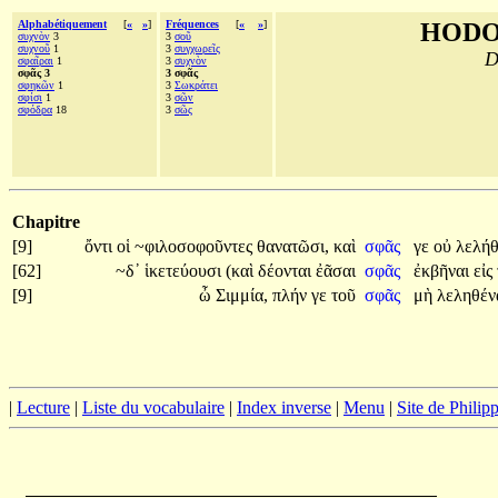
Alphabétiquement
[
«
»
]
Fréquences
[
«
»
]
HODO
συχνὸν
3
3
σοῦ
συχνοῦ
1
3
συγχωρεῖς
D
σφαῖραι
1
3
συχνὸν
σφᾶς 3
3 σφᾶς
σφηκῶν
1
3
Σωκράτει
σφίσι
1
3
σῶν
σφόδρα
18
3
σῶς
Chapitre
[9]
ὄντι
οἱ
~φιλοσοφοῦντες
θανατῶσι,
καὶ
σφᾶς
γε
οὐ
λελή
[62]
~δ᾽
ἱκετεύουσι
(καὶ
δέονται
ἐᾶσαι
σφᾶς
ἐκβῆναι
εἰς
[9]
ὦ
Σιμμία,
πλήν
γε
τοῦ
σφᾶς
μὴ
λεληθέν
|
Lecture
|
Liste du vocabulaire
|
Index inverse
|
Menu
|
Site de Phili