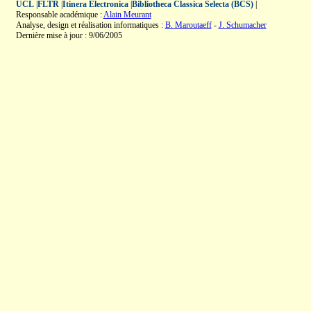
UCL
|
FLTR
|
Itinera Electronica
|
Bibliotheca Classica Selecta (BCS)
|
Responsable académique :
Alain Meurant
Analyse, design et réalisation informatiques :
B. Maroutaeff
-
J. Schumacher
Dernière mise à jour : 9/06/2005