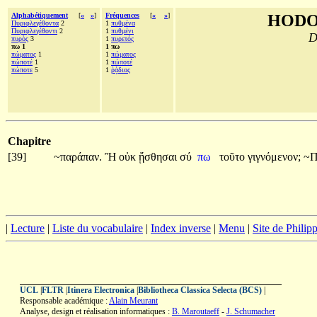
Alphabétiquement
[
«
»
]
Fréquences
[
«
»
]
HODO
Πυριφλεγέθοντα
2
1
πυθμένα
Πυριφλεγέθοντι
2
1
πυθμένι
D
πυρὸς
3
1
πυρετός
πω 1
1 πω
πώματος
1
1
πώματος
πώποτέ
1
1
πώποτέ
πώποτε
5
1
ῥᾴδιος
Chapitre
[39]
~παράπαν.
Ἢ
οὐκ
ᾔσθησαι
σύ
πω
τοῦτο
γιγνόμενον;
~
|
Lecture
|
Liste du vocabulaire
|
Index inverse
|
Menu
|
Site de Phili
UCL
|
FLTR
|
Itinera Electronica
|
Bibliotheca Classica Selecta (BCS)
|
Responsable académique :
Alain Meurant
Analyse, design et réalisation informatiques :
B. Maroutaeff
-
J. Schumacher