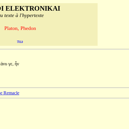
I ELEKTRONIKAI
u texte à l'hypertexte
Platon, Phedon
πω
Πάνυ
γε,
ἦν
ppe Remacle