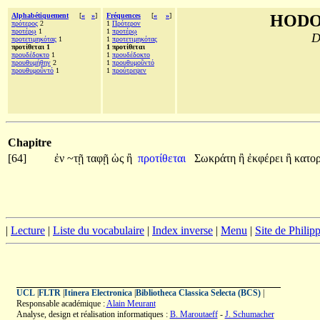
Alphabétiquement
[
«
»
]
Fréquences
[
«
»
]
HODO
πρότερος
2
1
Πρότερον
προτέρῳ
1
1
προτέρῳ
D
προτετιμηκότας
1
1
προτετιμηκότας
προτίθεται 1
1 προτίθεται
προυδέδοκτο
1
1
προυδέδοκτο
προυθυμήθην
2
1
προυθυμοῦντό
προυθυμοῦντό
1
1
προύτρεψεν
Chapitre
[64]
ἐν
~τῇ
ταφῇ
ὡς
ἢ
προτίθεται
Σωκράτη
ἢ
ἐκφέρει
ἢ
κατορ
|
Lecture
|
Liste du vocabulaire
|
Index inverse
|
Menu
|
Site de Phili
UCL
|
FLTR
|
Itinera Electronica
|
Bibliotheca Classica Selecta (BCS)
|
Responsable académique :
Alain Meurant
Analyse, design et réalisation informatiques :
B. Maroutaeff
-
J. Schumacher