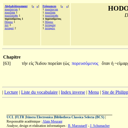
Alphabétiquement
[
«
»
]
Fréquences
[
«
»
]
HODO
πορεύονται
1
1
πορεύονται
πορεῦσαι
1
1
πορεῦσαι
D
πορεύσεσθε
1
1
πορεύσεσθε
πορευσόμενος 1
1 πορευσόμενος
Πόρρω
1
1
Πόρρω
ποτ
3
1
ποταμοὺς
ποταμοὶ
2
1
ποταμῶν
Chapitre
[63]
τὴν
εἰς
Ἅιδου
πορείαν
(ὡς
πορευσόμενος
ὅταν
ἡ
~εἱμα
|
Lecture
|
Liste du vocabulaire
|
Index inverse
|
Menu
|
Site de Phili
UCL
|
FLTR
|
Itinera Electronica
|
Bibliotheca Classica Selecta (BCS)
|
Responsable académique :
Alain Meurant
Analyse, design et réalisation informatiques :
B. Maroutaeff
-
J. Schumacher