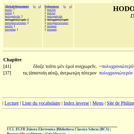
Alphabétiquement
[
«
»
]
Fréquences
[
«
»
]
HODO
πολὺν
7
2
πολλὴν
πολὺς
1
2
πολλοί
D
πολυχρόνιόν
2
2
πολυχρόνιόν
πολυχρονιώτερόν 2
2 πολυχρονιώτερόν
πολυχρονιώτερον
2
2
πολυχρονιώτερον
πονεῖν
1
2
ποταμοὶ
πονηρίας
1
2
ποταμὸς
Chapitre
[41]
ἔδοξε
τοῦτο
μὲν
ἐμοὶ
συγχωρεῖν,
~πολυχρονιώτερ
[37]
τις
(ἀπιστοίη
αὐτῷ,
ἀνερωτῴη
πότερον
πολυχρονιώτερόν
|
Lecture
|
Liste du vocabulaire
|
Index inverse
|
Menu
|
Site de Phili
UCL
|
FLTR
|
Itinera Electronica
|
Bibliotheca Classica Selecta (BCS)
|
Responsable académique :
Alain Meurant