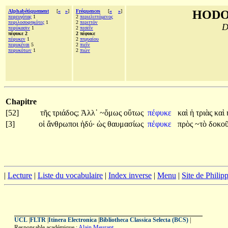
Alphabétiquement
[
«
»
]
Fréquences
[
«
»
]
HODO
πεφευγότας
1
2
περιελιττόμενος
πεφιλοσοφηκότες
1
2
περιττόν
D
πεφύκασιν
1
2
πεσεῖν
πέφυκε 2
2 πέφυκε
πέφυκεν
1
2
πηχυαίου
πεφυκέναι
5
2
πιεῖν
πεφυκότων
1
2
πιὼν
Chapitre
[52]
τῆς
τριάδος;
Ἀλλ᾽
~ὅμως
οὕτως
πέφυκε
καὶ
ἡ
τριὰς
καὶ
[3]
οἱ
ἄνθρωποι
ἡδύ·
ὡς
θαυμασίως
πέφυκε
πρὸς
~τὸ
δοκο
|
Lecture
|
Liste du vocabulaire
|
Index inverse
|
Menu
|
Site de Phili
UCL
|
FLTR
|
Itinera Electronica
|
Bibliotheca Classica Selecta (BCS)
|
Responsable académique :
Alain Meurant