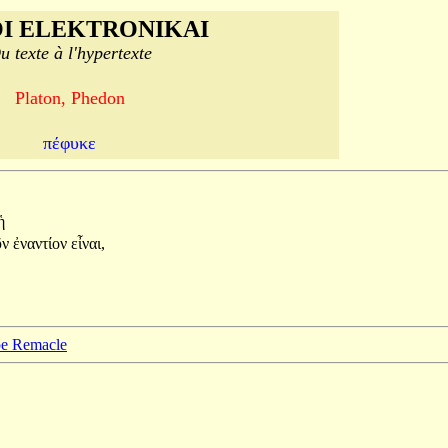
I ELEKTRONIKAI
u texte à l'hypertexte
Platon, Phedon
πέφυκε
ἡ
ῦν
ἐναντίον
εἶναι,
ppe Remacle