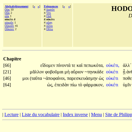
Alphabétiquement
[
«
»
]
Fréquences
[
«
»
]
HODO
Οὐκ
10
4
ὁρατόν
Οὔκ
2
4
Ὅτι
D
οὔκ
1
4
Οὐδ
οὐκέτι 4
4 οὐκέτι
οὐκοῦν
1
4
οὔσῃ
Οὐκοῦν
41
4
οὗτοι
Οὔκουν
2
4
Οὕτω
Chapitre
[66]
εἴδομεν
πίνοντά
τε
καὶ
πεπωκότα,
οὐκέτι,
ἀλλ᾽
[21]
μᾶλλον
φοβοῦμαι
μὴ
αὔριον
~τηνικάδε
οὐκέτι
ᾖ
ἀν
[46]
μοι
(ταῦτα
~ἀποφαίνοι,
παρεσκευάσμην
ὡς
οὐκέτι
ποθ
[64]
ὡς,
ἐπειδὰν
πίω
τὸ
φάρμακον,
οὐκέτι
ὑμῖ
|
Lecture
|
Liste du vocabulaire
|
Index inverse
|
Menu
|
Site de Phili