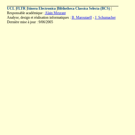
UCL
|
FLTR
|
Itinera Electronica
|
Bibliotheca Classica Selecta (BCS)
|
Responsable académique :
Alain Meurant
Analyse, design et réalisation informatiques :
B. Maroutaeff
-
J. Schumacher
Dernière mise à jour : 9/06/2005