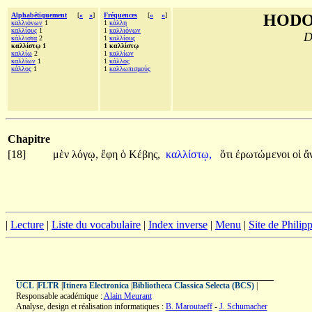
Alphabétiquement
[
«
»
]
Fréquences
[
«
»
]
HODO
καλλιόνων
1
1
κάλλη
καλλίους
1
1
καλλιόνων
D
κάλλιστα
2
1
καλλίους
καλλίστῳ 1
1 καλλίστῳ
καλλίω
2
1
καλλίων
καλλίων
1
1
κάλλος
κάλλος
1
1
καλλωπισμοὺς
Chapitre
[18]
μὲν
λόγῳ,
ἔφη
ὁ
Κέβης,
καλλίστῳ,
ὅτι
ἐρωτώμενοι
οἱ
ἄ
|
Lecture
|
Liste du vocabulaire
|
Index inverse
|
Menu
|
Site de Phili
UCL
|
FLTR
|
Itinera Electronica
|
Bibliotheca Classica Selecta (BCS)
|
Responsable académique :
Alain Meurant
Analyse, design et réalisation informatiques :
B. Maroutaeff
-
J. Schumacher